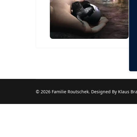
© 2026 Familie Routschek. Designed By Klaus Br